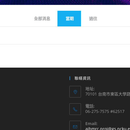
全部消息
當期
過往
聯絡資訊
地址:
70101 台南市東區大學
電話:
06-275-7575 #62517
Email:
aibmrc.proj@gs.ncku.