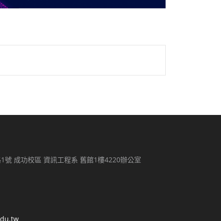
路1號 成功校區 資訊工程系 舊館1樓4220辦公室
edu.tw