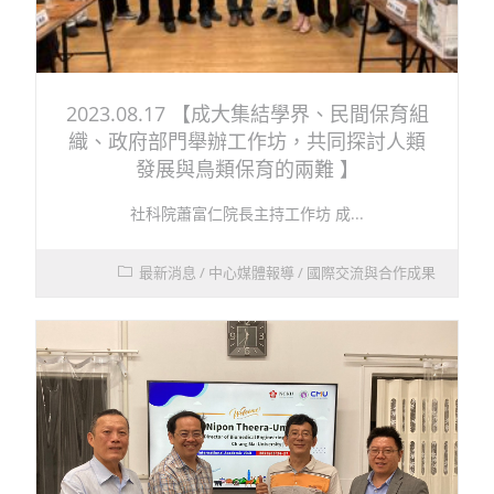
2023.08.17 【成大集結學界、民間保育組
織、政府部門舉辦工作坊，共同探討人類
發展與鳥類保育的兩難 】
社科院蕭富仁院長主持工作坊 成...
最新消息
/
中心媒體報導
/
國際交流與合作成果