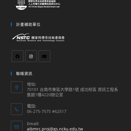
計畫補助單位
聯絡資訊
地址:
70101 台南市東區大學路1號 成功校區 資訊工程系
舊館1樓4220辦公室
電話:
06-275-7575 #62517
Email:
aibmrc.proj@gs.ncku.edu.tw