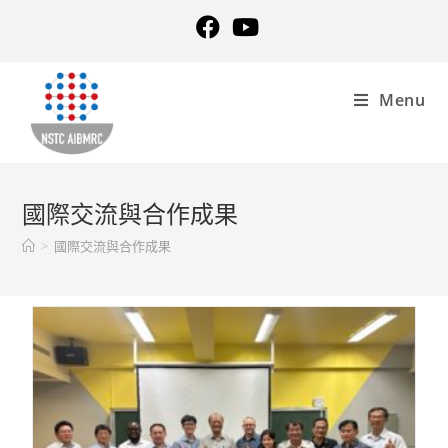
Menu
國際交流與合作成果
>
國際交流與合作成果