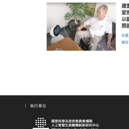
建
家
以
照
計畫
單位
執行單位