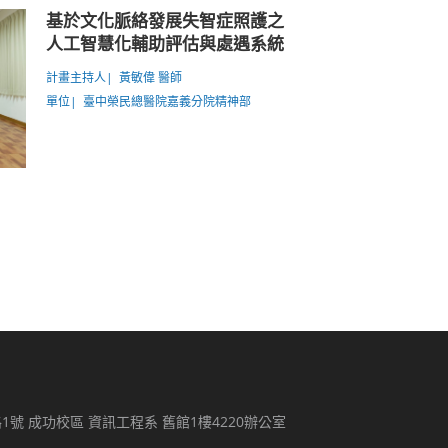
基於文化脈絡發展失智症照護之
人工智慧化輔助評估與處遇系統
計畫主持人| 黃敏偉 醫師
單位| 臺中榮民總醫院嘉義分院精神部
路1號 成功校區 資訊工程系 舊館1樓4220辦公室