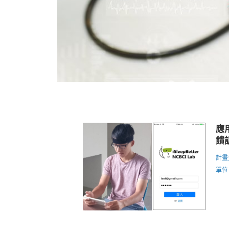
應
饋
計畫
單位