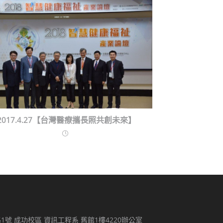
2017.4.27【台灣醫療攜長照共創未來】
路1號 成功校區 資訊工程系 舊館1樓4220辦公室