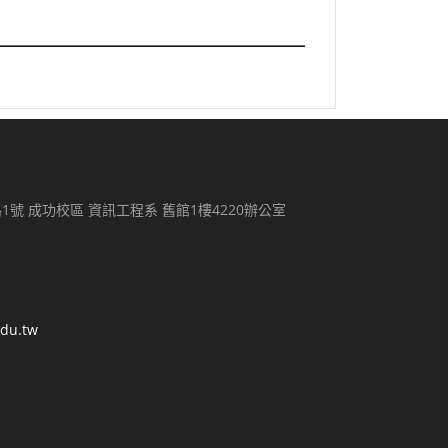
路1號 成功校區 資訊工程系 舊館1樓4220辦公室
edu.tw